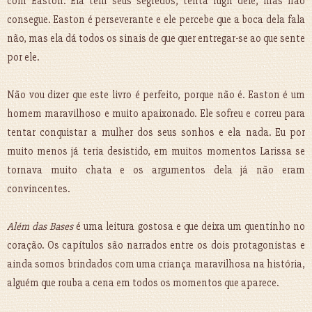
com Easton. Ela tem seus segredos, tenta fugir dele, mas não
consegue. Easton é perseverante e ele percebe que a boca dela fala
não, mas ela dá todos os sinais de que quer entregar-se ao que sente
por ele.
Não vou dizer que este livro é perfeito, porque não é. Easton é um
homem maravilhoso e muito apaixonado. Ele sofreu e correu para
tentar conquistar a mulher dos seus sonhos e ela nada. Eu por
muito menos já teria desistido, em muitos momentos Larissa se
tornava muito chata e os argumentos dela já não eram
convincentes.
Além das Bases
é uma leitura gostosa e que deixa um quentinho no
coração. Os capítulos são narrados entre os dois protagonistas e
ainda somos brindados com uma criança maravilhosa na história,
alguém que rouba a cena em todos os momentos que aparece.