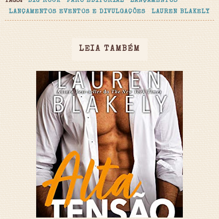
TAGS:
BIG ROCK
FARO EDITORIAL
LANÇAMENTOS
LANÇAMENTOS EVENTOS E DIVULGAÇÕES
LAUREN BLAKELY
LEIA TAMBÉM