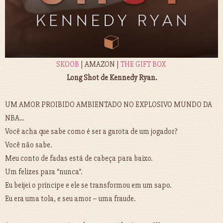
SKOOB
| AMAZON |
THE GIFT BOX
Long Shot de Kennedy Ryan.
UM AMOR PROIBIDO AMBIENTADO NO EXPLOSIVO MUNDO DA
NBA…
Você acha que sabe como é ser a garota de um jogador?
Você não sabe.
Meu conto de fadas está de cabeça para baixo.
Um felizes para “nunca”.
Eu beijei o príncipe e ele se transformou em um sapo.
Eu era uma tola, e seu amor – uma fraude.