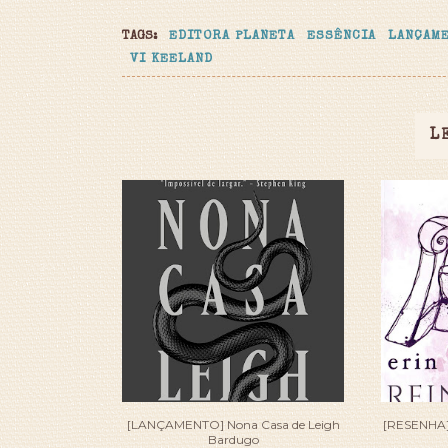
TAGS:
EDITORA PLANETA
ESSÊNCIA
LANÇAM
VI KEELAND
L
[LANÇAMENTO] Nona Casa de Leigh
[RESENHA] 
Bardugo