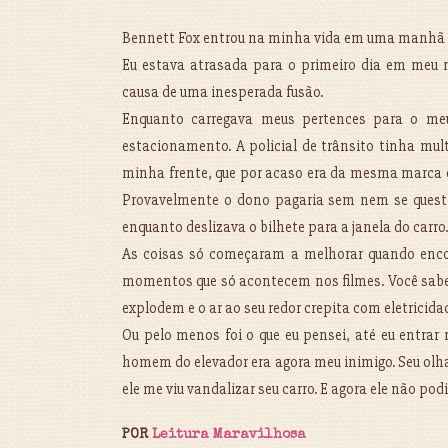
Bennett Fox entrou na minha vida em uma manhã in
Eu estava atrasada para o primeiro dia em meu n
causa de uma inesperada fusão.
Enquanto carregava meus pertences para o meu
estacionamento. A policial de trânsito tinha mul
minha frente, que por acaso era da mesma marca e
Provavelmente o dono pagaria sem nem se questio
enquanto deslizava o bilhete para a janela do carro.
As coisas só começaram a melhorar quando enco
momentos que só acontecem nos filmes. Você sabe do
explodem e o ar ao seu redor crepita com eletricida
Ou pelo menos foi o que eu pensei, até eu entrar
homem do elevador era agora meu inimigo. Seu olha
ele me viu vandalizar seu carro. E agora ele não podi
POR
Leitura Maravilhosa