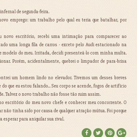
fernal de segunda-feira.
ovo emprego: um trabalho pelo qual eu teria que batalhar, por
 novo escritório, recebi uma intimação para comparecer ao
tado uma longa fila de carros - exceto pelo Audi estacionado na
 modelo do meu. Irritada, decidi presenteá-lo com minha multa.
nar. Porém, acidentalmente, quebrei o limpador de para-brisa
ntrei um homem lindo no elevador. Tivemos um desses breves
 que eu estou falando... Seu corpo se acende, fogos de artifício
de. Talvez o novo trabalho não fosse tão ruim assim.
 no escritório do meu novo chefe e conhecer meu concorrente. O
r não tinha sido por causa de qualquer atração mútua. Foi porque
a esperar para aniquilar sua rival.