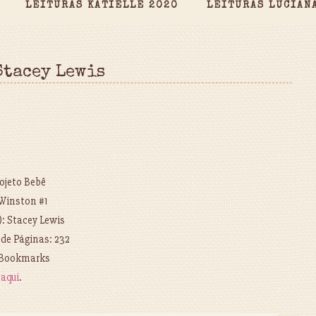
LEITURAS KATIELLE 2020
LEITURAS LUCIAN
Stacey Lewis
rojeto Bebê
Winston #1
): Stacey Lewis
de Páginas: 232
 Bookmarks
e
aqui
.