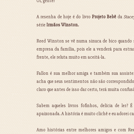
Oi, gente!
A resenha de hoje é do livro
Projeto Bebê
da
Stace
série
Irmãos Winston.
Reed Winston se vê numa sinuca de bico quando se
empresa da família, pois ele a venderá para estr
frente, ele reluta muito em aceitá-la.
Fallon é sua melhor amiga e também sua assisten
acha que seus sentimentos não são correspondidos (
claro que antes de isso dar certo, terá muita confus
Sabem aqueles livros fofinhos, delícia de ler? 
apaixonada. A história é muito clichê e eu adorei ca
Amo histórias entre melhores amigos e com Reed