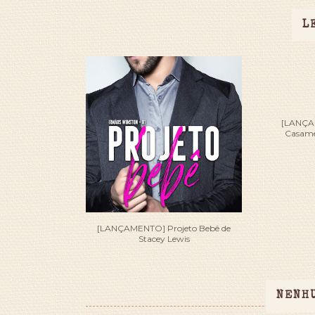
L
[LANÇA
Casamen
[LANÇAMENTO] Projeto Bebê de
Stacey Lewis
NENH