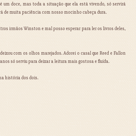
é um doce, mas toda a situação que ela está vivendo, só servirá
isará de muita paciência com nosso mocinho cabeça dura.
ros irmãos Winston e mal posso esperar para ler os livros deles,
 deixou com os olhos marejados. Adorei o casal que Reed e Fallon
os só serviu para deixar a leitura mais gostosa e fluída.
na história dos dois.