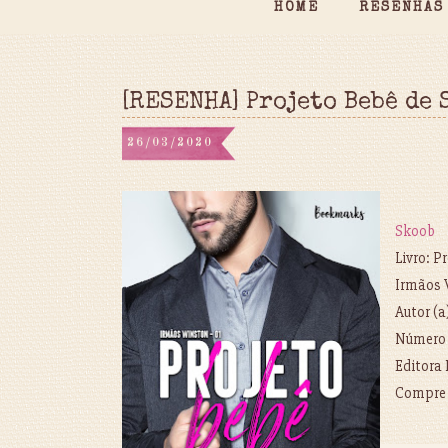
HOME
RESENHAS
[RESENHA] Projeto Bebê de 
26/03/2020
Skoob
Livro: P
Irmãos 
Autor (a
Número 
Editora
Compr