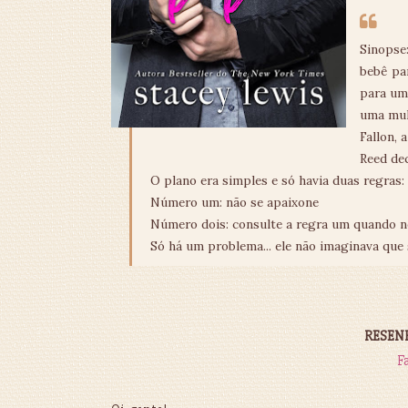
Sinopse
bebê pa
para um 
uma mul
Fallon, 
Reed dec
O plano era simples e só havia duas regras:
Número um: não se apaixone
Número dois: consulte a regra um quando n
Só há um problema... ele não imaginava que se
RESENHA
F