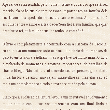
Apesar de estar rendida pelo homem terno e poderoso que será seu
marido, ela sabe que ele tem pessoas importantes na família dele
que lutam pela queda do rei que ela tanto estima. Àdham saberá
escolher entre o amor e a lealdade? Será fiel à sua família, que quer
derrubar o rei, ou à mulher que lhe roubou o coração?
O livro é completamente sintonizado com a História da Escócia,
eu esperava um romance todo arrebatador, cheio de momentos de
paixão entre Fiona e Àdham, mas o que tive foi muito mais. O livro
é recheado de momentos históricos importantes, de batalhas de
tirar o fôlego. Não estou aqui dizendo que as personagens desta
linda história de amor não sejam maravilhosas, mas elas são só
mais um complemento a todo o restante criado pela autora.
Claro que a evolução da leitura levou a um inevitável envolvimento
maior com o casal, que nos presenteia com um final lindo e