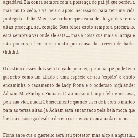
agradável. Ela conta sempre com a presença do pai, já que perdeu a
mãe muito cedo, e vê nele o apoio necessário para ter uma vida
protegida e feliz. Mas esse bárbaro que acaba de chegar das terras
altas preocupa seu coração. Seus olhos estão sempre a procurá-lo,
está sempre a ver onde ele está..., mas a coisa que mais a intriga é
não poder ver bem o seu rosto por causa do excesso de barba
(hihihi).
O destino desses dois será traçado pelo rei, que acha que pode ter o
guerreiro como um aliado e uma espécie de seu “espião” e então
encaminha o casamento de Lady Fiona e o poderoso highlander
Àdham MacFinlagh. Fiona está ao mesmo tempo feliz e receosa,
pois sua vida mudará bruscamente quando tiver de ir com o marido
para as terras altas. Já Àdham está encantado pela bela moça que
lhe tira o sossego desde o dia em que a encontrou a nadar no rio.
Fiona sabe que o guerreiro será seu protetor, mas algo a angustia...