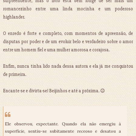
surpreendente, mas o livro está bem longe de ser mais um
romancezinho entre uma linda mocinha e um poderoso
highlander.
O enredo é forte e completo, com momentos de apreensão, de
disputas por poder e de um evoluir belo e verdadeiro sobre o amor
entre um homem fiel e uma mulher amorosa e corajosa.
Enfim, nunca tinha lido nada dessa autora e ela já me conquistou
de primeira.
Encante-se e divirta-se! Beijinhos e até a próxima. 😉
Ele observou, expectante. Quando ela não emergiu à
superfície, sentiu-se subitamente receoso e desatou a