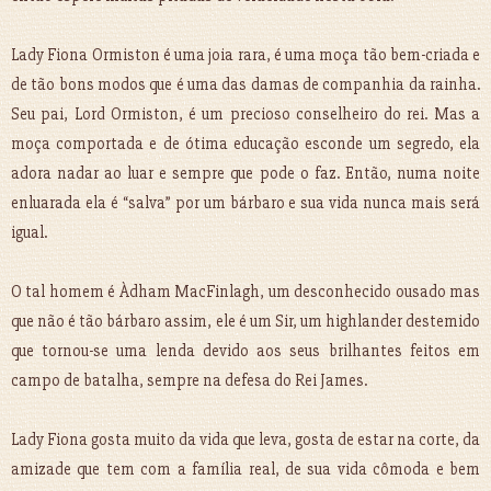
Lady Fiona Ormiston é uma joia rara, é uma moça tão bem-criada e
de tão bons modos que é uma das damas de companhia da rainha.
Seu pai, Lord Ormiston, é um precioso conselheiro do rei. Mas a
moça comportada e de ótima educação esconde um segredo, ela
adora nadar ao luar e sempre que pode o faz. Então, numa noite
enluarada ela é “salva” por um bárbaro e sua vida nunca mais será
igual.
O tal homem é Àdham MacFinlagh, um desconhecido ousado mas
que não é tão bárbaro assim, ele é um Sir, um highlander destemido
que tornou-se uma lenda devido aos seus brilhantes feitos em
campo de batalha, sempre na defesa do Rei James.
Lady Fiona gosta muito da vida que leva, gosta de estar na corte, da
amizade que tem com a família real, de sua vida cômoda e bem