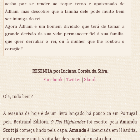
acaba por se render ao toque terno e apaixonado de
Àdham, mas descobre que a família dele pode muito bem
ser inimiga do rei.
Agora Àdham é um homem dividido que terá de tomar a
grande decisão da sua vida: permanecer fiel à sua família,
que quer derrubar o rei, ou à mulher que lhe roubou o
coração?
RESENHA por Luciana Corrêa da Silva.
Facebook
|
Twitter
|
Skoob
Olá, tudo bem?
A resenha de hoje é de um livro lançado há pouco cá em Portugal
pela
Bertrand Editora
.
O Fiel Highlander
foi escrito pela
Amanda
Scott
já começa lindo pela capa.
Amanda
é licenciada em História,
então espere muitas pitadas de veracidade nesta obra.