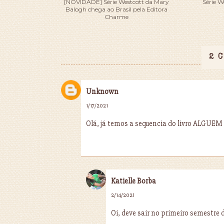
[NOVIDADE] Série Westcott da Mary
Série W
Balogh chega ao Brasil pela Editora
Charme
2 
Unknown
1/17/2021
Olá, já temos a sequencia do livro ALGU
Katielle Borba
2/14/2021
Oi, deve sair no primeiro semestre d