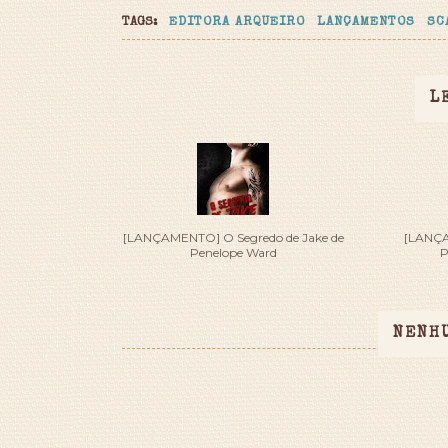
TAGS:
EDITORA ARQUEIRO
LANÇAMENTOS
SC
L
[LANÇAMENTO] O Segredo de Jake de
[LANÇA
Penelope Ward
P
NENH