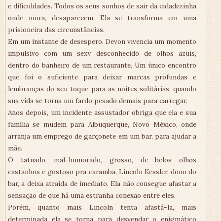
e dificuldades. Todos os seus sonhos de sair da cidadezinha
onde mora, desaparecem. Ela se transforma em uma
prisioneira das circunstâncias.
Em um instante de desespero, Devon vivencia um momento
impulsivo com um sexy desconhecido de olhos azuis,
dentro do banheiro de um restaurante. Um único encontro
que foi o suficiente para deixar marcas profundas e
lembranças do seu toque para as noites solitárias, quando
sua vida se torna um fardo pesado demais para carregar.
Anos depois, um incidente assustador obriga que ela e sua
família se mudem para Albuquerque, Novo México, onde
arranja um emprego de garçonete em um bar, para ajudar a
mãe.
O tatuado, mal-humorado, grosso, de belos olhos
castanhos e gostoso pra caramba, Lincoln Kessler, dono do
bar, a deixa atraída de imediato. Ela não consegue afastar a
sensação de que há uma estranha conexão entre eles.
Porém, quanto mais Lincoln tenta afastá-la, mais
determinada ela se torna para desvendar o enigmático