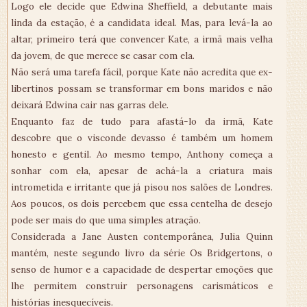
Logo ele decide que Edwina Sheffield, a debutante mais
linda da estação, é a candidata ideal. Mas, para levá-la ao
altar, primeiro terá que convencer Kate, a irmã mais velha
da jovem, de que merece se casar com ela.
Não será uma tarefa fácil, porque Kate não acredita que ex-
libertinos possam se transformar em bons maridos e não
deixará Edwina cair nas garras dele.
Enquanto faz de tudo para afastá-lo da irmã, Kate
descobre que o visconde devasso é também um homem
honesto e gentil. Ao mesmo tempo, Anthony começa a
sonhar com ela, apesar de achá-la a criatura mais
intrometida e irritante que já pisou nos salões de Londres.
Aos poucos, os dois percebem que essa centelha de desejo
pode ser mais do que uma simples atração.
Considerada a Jane Austen contemporânea, Julia Quinn
mantém, neste segundo livro da série Os Bridgertons, o
senso de humor e a capacidade de despertar emoções que
lhe permitem construir personagens carismáticos e
histórias inesquecíveis.