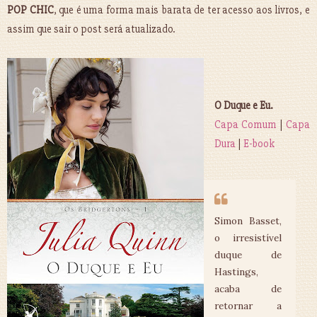
POP CHIC
, que é uma forma mais barata de ter acesso aos livros, e
assim que sair o post será atualizado.
O Duque e Eu.
Capa Comum
|
Capa
Dura
|
E-book
Simon Basset,
o irresistível
duque de
Hastings,
acaba de
retornar a