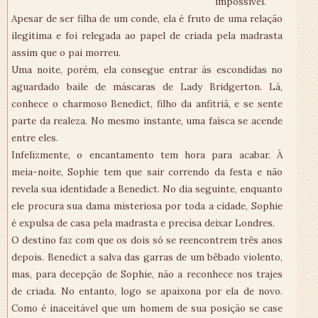
impossível.
Apesar de ser filha de um conde, ela é fruto de uma relação
ilegítima e foi relegada ao papel de criada pela madrasta
assim que o pai morreu.
Uma noite, porém, ela consegue entrar às escondidas no
aguardado baile de máscaras de Lady Bridgerton. Lá,
conhece o charmoso Benedict, filho da anfitriã, e se sente
parte da realeza. No mesmo instante, uma faísca se acende
entre eles.
Infelizmente, o encantamento tem hora para acabar. À
meia-noite, Sophie tem que sair correndo da festa e não
revela sua identidade a Benedict. No dia seguinte, enquanto
ele procura sua dama misteriosa por toda a cidade, Sophie
é expulsa de casa pela madrasta e precisa deixar Londres.
O destino faz com que os dois só se reencontrem três anos
depois. Benedict a salva das garras de um bêbado violento,
mas, para decepção de Sophie, não a reconhece nos trajes
de criada. No entanto, logo se apaixona por ela de novo.
Como é inaceitável que um homem de sua posição se case