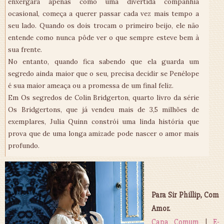
enxergara apenas como uma divertida companhia
ocasional, começa a querer passar cada vez mais tempo a
seu lado. Quando os dois trocam o primeiro beijo, ele não
entende como nunca pôde ver o que sempre esteve bem à
sua frente.
No entanto, quando fica sabendo que ela guarda um
segredo ainda maior que o seu, precisa decidir se Penélope
é sua maior ameaça ou a promessa de um final feliz.
Em Os segredos de Colin Bridgerton, quarto livro da série
Os Bridgertons, que já vendeu mais de 3,5 milhões de
exemplares, Julia Quinn constrói uma linda história que
prova que de uma longa amizade pode nascer o amor mais
profundo.
Para Sir Phillip, Com
Amor.
Capa Comum
|
E-