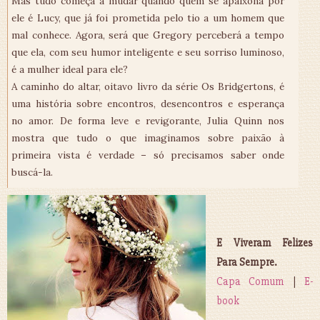
Mas tudo começa a mudar quando quem se apaixona por
ele é Lucy, que já foi prometida pelo tio a um homem que
mal conhece. Agora, será que Gregory perceberá a tempo
que ela, com seu humor inteligente e seu sorriso luminoso,
é a mulher ideal para ele?
A caminho do altar, oitavo livro da série Os Bridgertons, é
uma história sobre encontros, desencontros e esperança
no amor. De forma leve e revigorante, Julia Quinn nos
mostra que tudo o que imaginamos sobre paixão à
primeira vista é verdade – só precisamos saber onde
buscá-la.
E Viveram Felizes
Para Sempre.
Capa Comum
|
E-
book