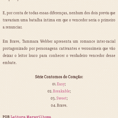
E, por conta de todas essas diferenças, nenhum dos dois previu que
travariam uma batalha íntima em que o vencedor seria o primeiro
a renunciar.
Em Brave, Tammara Webber apresenta um romance inter-racial
protagonizado por personagens cativantes e verossímeis que vão
deixar o leitor louco para conhecer o verdadeiro vencedor desse
embate.
Série Contornos do Coração:
01.
Easy
;
02.
Breakable
;
03.
Sweet
;
04. Brave.
POR
Leitura Maravilhosa