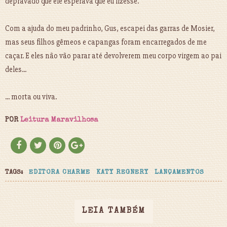
depravado que ele esperava que eu fizesse.
Com a ajuda do meu padrinho, Gus, escapei das garras de Mosier,
mas seus filhos gêmeos e capangas foram encarregados de me
caçar. E eles não vão parar até devolverem meu corpo virgem ao pai
deles...
... morta ou viva.
POR
Leitura Maravilhosa
TAGS:
EDITORA CHARME
KATY REGNERY
LANÇAMENTOS
LEIA TAMBÉM