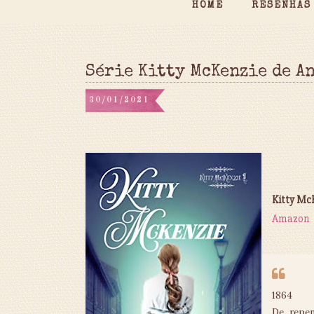
HOME
RESENHAS
Série Kitty McKenzie de A
30/01/2021
Kitty Mc
Amazon
1864
De repen