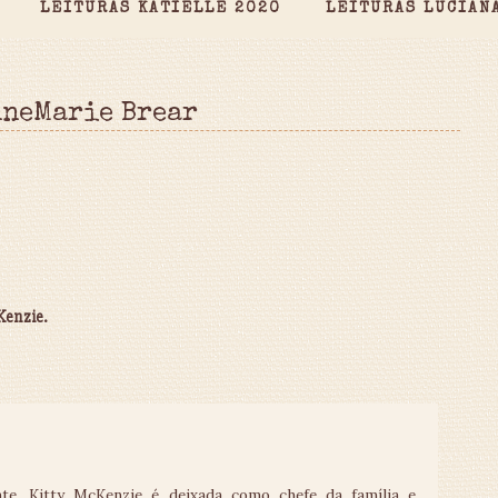
LEITURAS KATIELLE 2020
LEITURAS LUCIAN
nneMarie Brear
Kenzie.
te, Kitty McKenzie é deixada como chefe da família e