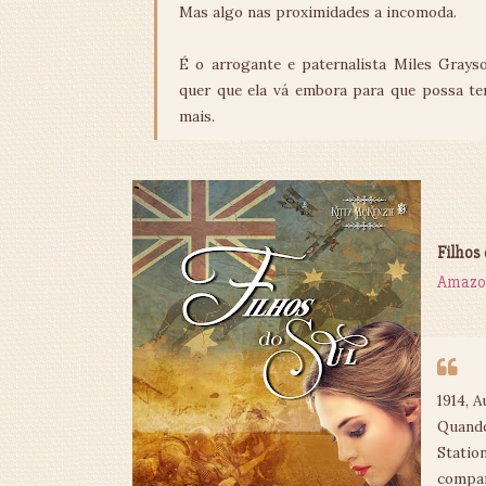
Mas algo nas proximidades a incomoda.
É o arrogante e paternalista Miles Grays
quer que ela vá embora para que possa ter
mais.
Filhos 
Amazo
1914, A
Quando
Statio
compar