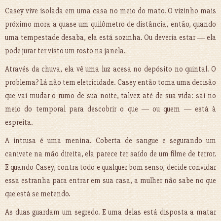
Casey vive isolada em uma casa no meio do mato. O vizinho mais
próximo mora a quase um quilômetro de distância, então, quando
uma tempestade desaba, ela está sozinha. Ou deveria estar ― ela
pode jurar ter visto um rosto na janela.
Através da chuva, ela vê uma luz acesa no depósito no quintal. O
problema? Lá não tem eletricidade. Casey então toma uma decisão
que vai mudar o rumo de sua noite, talvez até de sua vida: sai no
meio do temporal para descobrir o que ― ou quem ― está à
espreita.
A intrusa é uma menina. Coberta de sangue e segurando um
canivete na mão direita, ela parece ter saído de um filme de terror.
E quando Casey, contra todo e qualquer bom senso, decide convidar
essa estranha para entrar em sua casa, a mulher não sabe no que
que está se metendo.
As duas guardam um segredo. E uma delas está disposta a matar