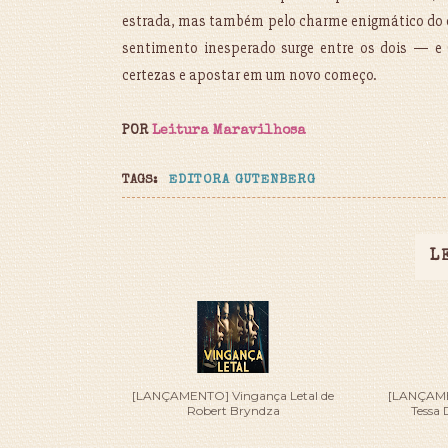
estrada, mas também pelo charme enigmático do ca
sentimento inesperado surge entre os dois — e 
certezas e apostar em um novo começo.
POR
Leitura Maravilhosa
TAGS:
EDITORA GUTENBERG
L
[LANÇAMENTO] Vingança Letal de
[LANÇAME
Robert Bryndza
Tessa 