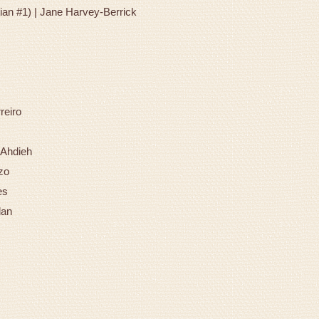
an #1) | Jane Harvey-Berrick
reiro
 Ahdieh
zo
es
rlan