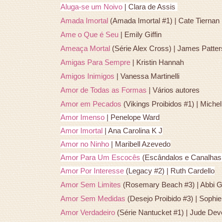
Aluga-se um Noivo
| Clara de Assis
Amada Imortal
(Amada Imortal #1) | Cate Tiernan
Ame o Que é Seu
| Emily Giffin
Ameaça Mortal
(Série Alex Cross) | James Patte
Amigas Para Sempre
| Kristin Hannah
Amigos Inimigos
| Vanessa Martinelli
Amor de Todas as Formas
| Vários autores
Amor em Pecados
(Vikings Proibidos #1) | Miche
Amor Imenso
| Penelope Ward
Amor Imortal
| Ana Carolina K J
Amor no Ninho
| Maribell Azevedo
Amor Para Um Escocês
(Escândalos e Canalhas
Amor Por Interesse
(Legacy #2) | Ruth Cardello
Amor Sem Limites
(Rosemary Beach #3) | Abbi G
Amor Sem Medidas
(Desejo Proibido #3) | Sophi
Amor Verdadeiro
(Série Nantucket #1) | Jude De