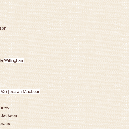
rson
lle
Willingham
 #2) | Sarah MacLean
lines
e Jackson
veraux