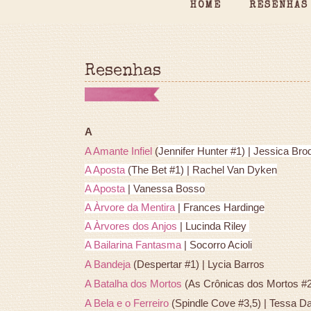
HOME
RESENHAS
Resenhas
A
A Amante Infiel
(
Jennifer Hunter #1) |
Jessica Bro
A Aposta
(The Bet #1) | Rachel Van Dyken
A Aposta
| Vanessa Bosso
A Àrvore da Mentira
| Frances Hardinge
A Àrvores dos Anjos
| Lucinda Riley
A Bailarina Fantasma
| Socorro Acioli
A Bandeja
(Despertar #1) | Lycia Barros
A Batalha dos Mortos
(As Crônicas dos Mortos #2)
A Bela e o Ferreiro
(Spindle Cove #3,5) | Tessa D