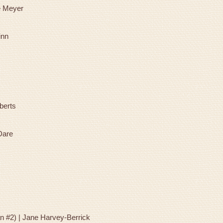
e Meyer
uinn
berts
Dare
n #2) | Jane Harvey-Berrick