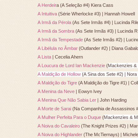
A Herdeir
a (A Seleção #4) Kiera Cass
A Intuitiva
(Série Wherlocke #3) | Hannah Howell
A Irmã da Pérola
(As Sete Irmãs #4) | Lucinda Ril
A Irmã da Sombra
(As Sete Irmãs #3) | Lucinda R
A Irmã da Tempestade
(As Sete Irmãs #2) | Lucin
A Libélula no Âmbar
(Outlander #2) | Diana Gabal
A Lista
| Cecelia Ahern
A Loucura de Lord Ian Mackenzie
(
Mackenzies & 
A Maldição de Hollow
(A Sina dos Sete #2) | Nora
A Maldição do Tigre
(A Maldição do Tigre #1) | Co
A Menina da Neve
| Eowyn Ivey
A Menina Que Não Sabia Ler
| John Harding
A Morte de Sarai
(Na Companhia de Assassinos #1
A Mulher Perfeita Para o Duque
(
Mackenzies & Mc
A Noiva do Cavaleiro
(The Knight Prizes #2) | Ma
A Noiva do Highlander
(The McTiernays) | Michele