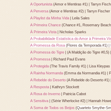
A Oportunista
(Amor e Mentiras #1) | Tarryn Fisch
A Perversa
(Amor e Mentiras #2) | Tarryn Fischer
A Playlist da Minha Vida
| Leila Sales
A Primeira Chance
(Chance #1, Rosemary Beach #
À Primeira Vista
| Nicholas Sparks
A Probabilidade Estatística do Amor à Primeira Vi
A Promessa da Rosa
(Flores da Temporada #1) | 
A Promessa do Tigre
|
(A Maldição do Tigre #0,5)
A Promessa
| Richard Paul Evans
A Protegida
(The Travis Family #1) | Lisa Kleypas
A Rainha Normanda
(Emma da Normandia #1) | Pa
A Rebelde do Deserto
(A Rebelde do Deserto #1) 
A Resposta
| Kathryn Stockett
A Rosa do Inverno
| Patricia Cabot
A Sensitiva
| (Série Wherlocke #2) | Hannah Howe
A Soma de Todos os Beijos
(
Quarteto Smythe-Smit