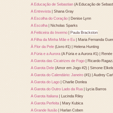
A Educação de Sebastian
(A Educação de Sebasti
A Entrevista
| Shana Gray
A Escolha do Coração
| Denise Lynn
A Escolha
| Nicholas Sparks
A Feiticeira do Inverno
|
Paula Brackston
A Filha da Minha Mãe e Eu
| Maria Fernanda Guer
À Flor da Pele
(Livro #1) | Helena Hunting
A Fúria e a Aurora
(A Fúria e a Aurora #1) | Renée
A Garota das Cicatrizes de Fogo
| Ricardo Ragaz
A Garota Dele
(Amor em Jogo #2) | Simone Elkel
A Garota do Calendário: Janeiro
(#1) | Audrey Ca
A Garota do Lago
| Charlie Donlea
A Garota do Outro Lado da Rua
| Lycia Barros
A Garota Italiana
| Lucinda Riley
A Garota Perfeita
| Mary Kubica
A Grande Ilusão
| Harlan Coben