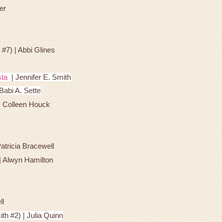
er
7) | Abbi Glines
sta
|
Jennifer E. Smith
Babi A. Sette
 | Colleen Houck
tricia Bracewell
| Alwyn Hamilton
ll
h #2) | Julia Quinn