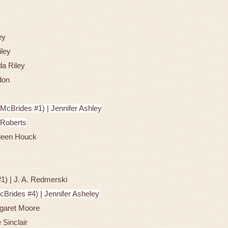
ey
iley
da Riley
don
McBrides #1) |
Jennifer Ashley
 Roberts
lleen Houck
) | J. A. Redmerski
Brides #4) | Jennifer Asheley
rgaret Moore
 Sinclair