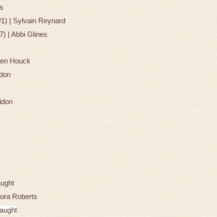
s
1) | Sylvain Reynard
 | Abbi Glines
leen Houck
ldon
idon
aught
Nora Roberts
aught