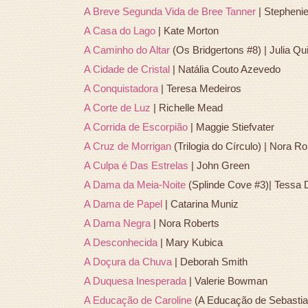
A Breve Segunda Vida de Bree Tanner
| Stepheni
A Casa do Lago
| Kate Morton
A Caminho do Altar
(Os Bridgertons #8) | Julia Q
A Cidade de Cristal
| Natália Couto Azevedo
A Conquistadora
| Teresa Medeiros
A Corte de Luz
| Richelle Mead
A Corrida de Escorpião
|
Maggie Stiefvater
A Cruz de Morrigan
(Trilogia do Círculo) | Nora Ro
A Culpa é Das Estrelas
| John Green
A Dama da Meia-Noite
(Splinde Cove #3)| Tessa 
A Dama de Papel
| Catarina Muniz
A Dama Negra
| Nora Roberts
A Desconhecida
| Mary Kubica
A Doçura da Chuva
| Deborah Smith
A Duquesa Inesperada
| Valerie Bowman
A Educação de Caroline
(A Educação de Sebastia