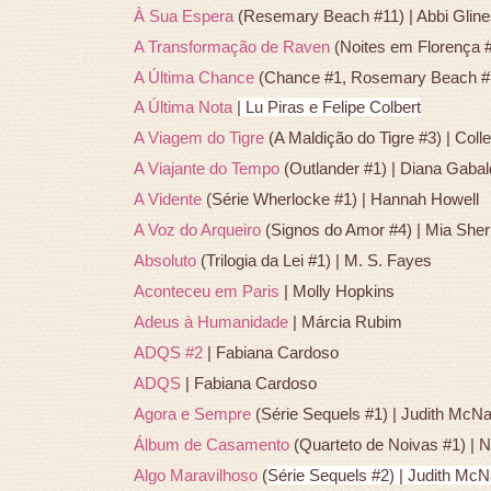
À Sua Espera
(Resemary Beach #11) | Abbi Gline
A Transformação de Raven
(Noites em Florença #
A Última Chance
(Chance #1, Rosemary Beach #7)
A Última Nota
| Lu Piras e Felipe Colbert
A Viagem do Tigre
(A Maldição do Tigre #3) | Col
A Viajante do Tempo
(Outlander #1) | Diana Gaba
A Vidente
(Série Wherlocke #1) | Hannah Howell
A Voz do Arqueiro
(Signos do Amor #4) | Mia Sher
Absoluto
(Trilogia da Lei #1) | M. S. Fayes
Aconteceu em Paris
| Molly Hopkins
Adeus à Humanidade
| Márcia Rubim
ADQS #2
| Fabiana Cardoso
ADQS
| Fabiana Cardoso
Agora e Sempre
(Série Sequels #1) | Judith McN
Álbum de Casamento
(Quarteto de Noivas #1) | 
Algo Maravilhoso
(
Série Sequels #2) |
Judith McN