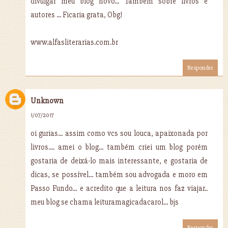
divulgar meu blog novo... Também sobre livros e
autores ... Ficaria grata, Obg!
www.alfasliterarias.com.br
Responder
Unknown
1/07/2017
oi gurias... assim como vcs sou louca, apaixonada por
livros.... amei o blog... também criei um blog porém
gostaria de deixá-lo mais interessante, e gostaria de
dicas, se possível... também sou advogada e moro em
Passo Fundo... e acredito que a leitura nos faz viajar..
meu blog se chama leituramagicadacarol... bjs
Responder