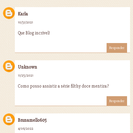
Karla
10/31/2021
Que Blog incrível!
Responder
Unknown
11/25/2021
Como posso assistir a série filthy doce mentira?
Responder
Brunamello605
4/06/2022