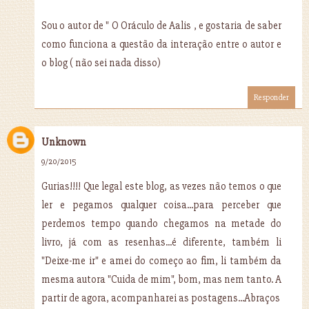
Sou o autor de " O Oráculo de Aalis , e gostaria de saber
como funciona a questão da interação entre o autor e
o blog ( não sei nada disso)
Responder
Unknown
9/20/2015
Gurias!!!! Que legal este blog, as vezes não temos o que
ler e pegamos qualquer coisa...para perceber que
perdemos tempo quando chegamos na metade do
livro, já com as resenhas...é diferente, também li
"Deixe-me ir" e amei do começo ao fim, li também da
mesma autora "Cuida de mim", bom, mas nem tanto. A
partir de agora, acompanharei as postagens...Abraços