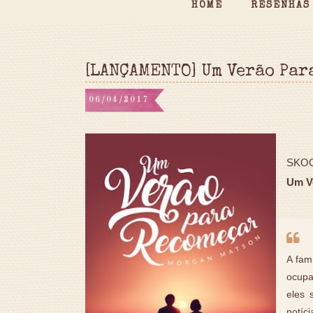
HOME
RESENHAS
[LANÇAMENTO] Um Verão Par
06/04/2017
SKOO
Um V
A fam
ocupa
eles 
notíc