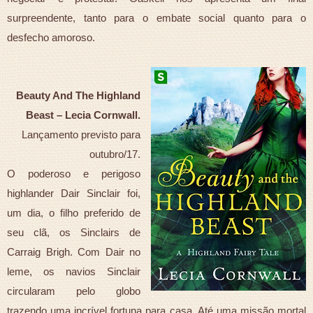
surpreendente, tanto para o embate social quanto para o
desfecho amoroso.
Beauty And The Highland
Beast – Lecia Cornwall.
Lançamento previsto para
outubro/17.
O poderoso e perigoso
highlander Dair Sinclair foi,
um dia, o filho preferido de
seu clã, os Sinclairs de
Carraig Brigh. Com Dair no
leme, os navios Sinclair
circularam pelo globo
trazendo uma incrível fortuna para casa. Até uma missão mortal