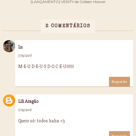
[LANÇAMENTO] VERITY de Colleen Hoover
2 COMENTÁRIOS
Lu
7/19/2017
M-E-U D-E-U-S D-O C-É-U!!!!!!
Responder
Lili Aragão
7/19/2017
Quero só: todos haha <3