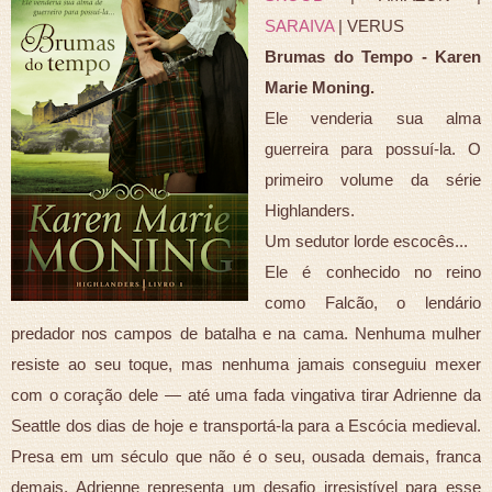
SARAIVA
| VERUS
Brumas do Tempo - Karen
Marie Moning.
Ele venderia sua alma
guerreira para possuí-la. O
primeiro volume da série
Highlanders.
Um sedutor lorde escocês...
Ele é conhecido no reino
como Falcão, o lendário
predador nos campos de batalha e na cama. Nenhuma mulher
resiste ao seu toque, mas nenhuma jamais conseguiu mexer
com o coração dele — até uma fada vingativa tirar Adrienne da
Seattle dos dias de hoje e transportá-la para a Escócia medieval.
Presa em um século que não é o seu, ousada demais, franca
demais, Adrienne representa um desafio irresistível para esse