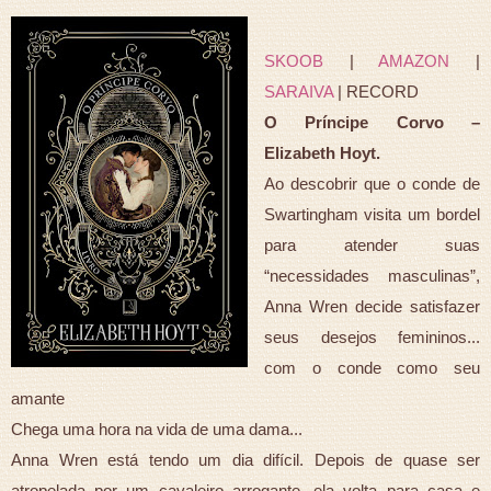
SKOOB
|
AMAZON
|
SARAIVA
| RECORD
O Príncipe Corvo –
Elizabeth Hoyt.
Ao descobrir que o conde de
Swartingham visita um bordel
para atender suas
“necessidades masculinas”,
Anna Wren decide satisfazer
seus desejos femininos...
com o conde como seu
amante
Chega uma hora na vida de uma dama...
Anna Wren está tendo um dia difícil. Depois de quase ser
atropelada por um cavaleiro arrogante, ela volta para casa e