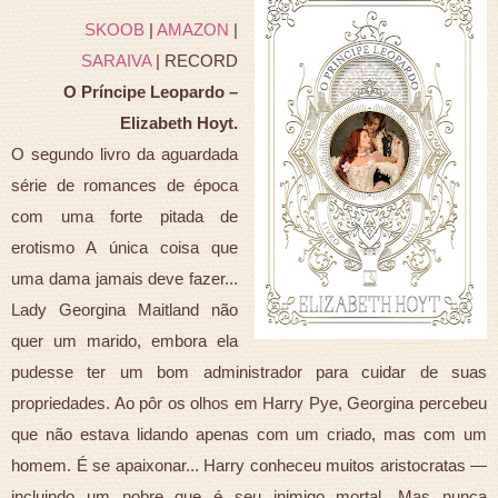
SKOOB
|
AMAZON
|
SARAIVA
| RECORD
O Príncipe Leopardo –
Elizabeth Hoyt.
O segundo livro da aguardada
série de romances de época
com uma forte pitada de
erotismo A única coisa que
uma dama jamais deve fazer...
Lady Georgina Maitland não
quer um marido, embora ela
pudesse ter um bom administrador para cuidar de suas
propriedades. Ao pôr os olhos em Harry Pye, Georgina percebeu
que não estava lidando apenas com um criado, mas com um
homem. É se apaixonar... Harry conheceu muitos aristocratas —
incluindo um nobre que é seu inimigo mortal. Mas nunca