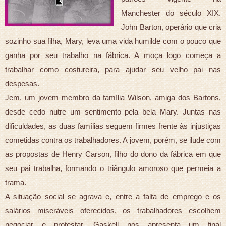
Manchester do século XIX.
John Barton, operário que cria
sozinho sua filha, Mary, leva uma vida humilde com o pouco que
ganha por seu trabalho na fábrica. A moça logo começa a
trabalhar como costureira, para ajudar seu velho pai nas
despesas.
Jem, um jovem membro da família Wilson, amiga dos Bartons,
desde cedo nutre um sentimento pela bela Mary. Juntas nas
dificuldades, as duas famílias seguem firmes frente às injustiças
cometidas contra os trabalhadores. A jovem, porém, se ilude com
as propostas de Henry Carson, filho do dono da fábrica em que
seu pai trabalha, formando o triângulo amoroso que permeia a
trama.
A situação social se agrava e, entre a falta de emprego e os
salários miseráveis oferecidos, os trabalhadores escolhem
negociar e protestar. Gaskell nos apresenta um final