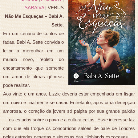
SARAIVA
| VERUS
Não Me Esqueças – Babi A.
Sette.
Em um cenário de contos de
fadas, Babi A. Sette convida o
leitor a mergulhar em um
mundo novo, repleto do
encantamento que somente
um amor de almas gêmeas
pode realizar.
Aos vinte e um anos, Lizzie deveria estar empenhada em fisgar
um noivo e finalmente se casar. Entretanto, após uma decepção
amorosa, o coração da jovem só palpita por sua grande paixão
— os estudos sobre o povo e a cultura celtas. Esse interesse faz
com que ela troque os concorridos salões de baile de Londres
pelas estradas desertas e sinuosas das Highlands escocesas.