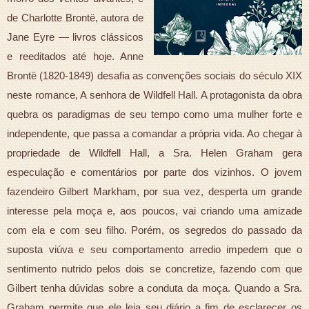
de Charlotte Brontë, autora de
Jane Eyre — livros clássicos
e reeditados até hoje. Anne
Brontë (1820-1849) desafia as convenções sociais do século XIX
neste romance, A senhora de Wildfell Hall. A protagonista da obra
quebra os paradigmas de seu tempo como uma mulher forte e
independente, que passa a comandar a própria vida. Ao chegar à
propriedade de Wildfell Hall, a Sra. Helen Graham gera
especulação e comentários por parte dos vizinhos. O jovem
fazendeiro Gilbert Markham, por sua vez, desperta um grande
interesse pela moça e, aos poucos, vai criando uma amizade
com ela e com seu filho. Porém, os segredos do passado da
suposta viúva e seu comportamento arredio impedem que o
sentimento nutrido pelos dois se concretize, fazendo com que
Gilbert tenha dúvidas sobre a conduta da moça. Quando a Sra.
Graham permite que ele leia seu diário a fim de esclarecer os