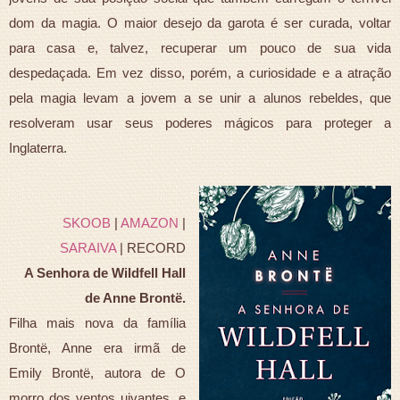
dom da magia. O maior desejo da garota é ser curada, voltar
para casa e, talvez, recuperar um pouco de sua vida
despedaçada. Em vez disso, porém, a curiosidade e a atração
pela magia levam a jovem a se unir a alunos rebeldes, que
resolveram usar seus poderes mágicos para proteger a
Inglaterra.
SKOOB
|
AMAZON
|
SARAIVA
| RECORD
A Senhora de Wildfell Hall
de Anne Brontë.
Filha mais nova da família
Brontë, Anne era irmã de
Emily Brontë, autora de O
morro dos ventos uivantes, e